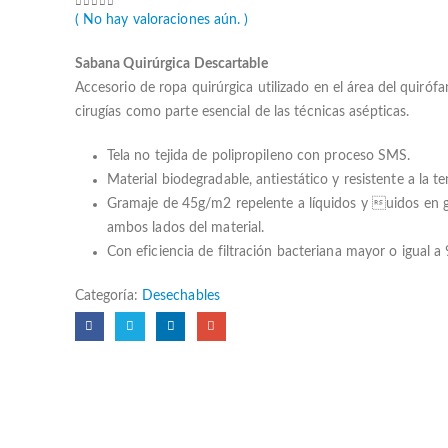
0
out of 5
( No hay valoraciones aún. )
Sabana Quirúrgica Descartable
Accesorio de ropa quirúrgica utilizado en el área del quiróf
cirugías como parte esencial de las técnicas asépticas.
Tela no tejida de polipropileno con proceso SMS.
Material biodegradable, antiestático y resistente a la te
Gramaje de 45g/m2 repelente a líquidos y uidos en g
ambos lados del material.
Con eficiencia de filtración bacteriana mayor o igual a
Categoría:
Desechables