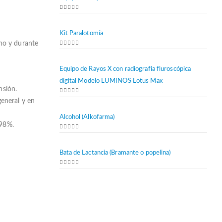
5.00
out of 5
Kit Paralotomía
ano y durante
0
out of 5
Equipo de Rayos X con radiografia fluroscópica
digital Modelo LUMINOS Lotus Max
nsión.
0
out of 5
eneral y en
Alcohol (Alkofarma)
 98%.
0
out of 5
Bata de Lactancia (Bramante o popelina)
0
out of 5