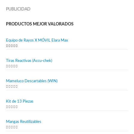
PUBLICIDAD
PRODUCTOS MEJOR VALORADOS
Equipo de Rayos X MÓVIL Elara Max
5.00
out of 5
Tiras Reactivas (Accu-chek)
0
out of 5
Mameluco Descartables (WIN)
0
out of 5
Kit de 13 Piezas
0
out of 5
Mangas Reutilizables
0
out of 5